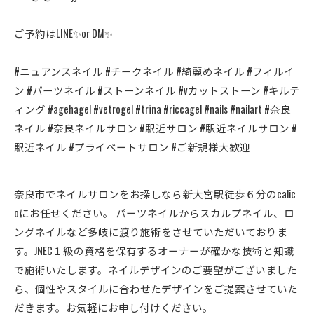
ご予約はLINE✨or DM✨
#ニュアンスネイル #チークネイル #綺麗めネイル #フィルイ
ン #パーツネイル #ストーンネイル #vカットストーン #キルテ
ィング #agehagel #vetrogel #trïna #riccagel #nails #nailart #奈良
ネイル #奈良ネイルサロン #駅近サロン #駅近ネイルサロン #
駅近ネイル #プライベートサロン #ご新規様大歓迎
奈良市でネイルサロンをお探しなら新大宮駅徒歩６分のcalic
oにお任せください。 パーツネイルからスカルプネイル、ロ
ングネイルなど多岐に渡り施術をさせていただいておりま
す。JNEC１級の資格を保有するオーナーが確かな技術と知識
で施術いたします。ネイルデザインのご要望がございました
ら、個性やスタイルに合わせたデザインをご提案させていた
だきます。お気軽にお申し付けください。